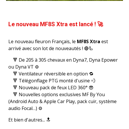
Le nouveau MF8S Xtra est lancé ! 🚀
Le nouveau fleuron Français, le
MF8S Xtra
est
arrivé avec son lot de nouveautés ! 🔴🦾
🔻 De 205 à 305 chevaux en Dyna7, Dyna Epower
ou Dyna VT ⚙️
🔻 Ventilateur réversible en option 🔁
🔻 Télégonflage PTG monté d'usine 💨
🔻 Nouveau pack de feux LED 360° 😎
🔻 Nouvelles options exclusives MF By You
(Android Auto & Apple Car Play, pack cuir, système
audio Focal…) ⚙️
Et bien d'autres... 🔝