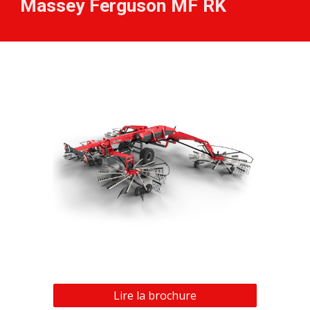
Massey Ferguson MF
RK
Lire la brochure